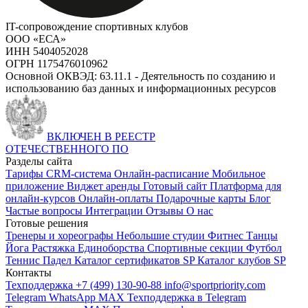
IT-сопровождение спортивных клубов
ООО «ЕСА»
ИНН 5404052028
ОГРН 1175476010962
Основной ОКВЭД: 63.11.1 - Деятельность по созданию и
использованию баз данных и информационных ресурсов
ВКЛЮЧЕН В РЕЕСТР
ОТЕЧЕСТВЕННОГО ПО
Разделы сайта
Тарифы
CRM-система
Онлайн-расписание
Мобильное
приложение
Виджет аренды
Готовый сайт
Платформа для
онлайн-курсов
Онлайн-оплаты
Подарочные карты
Блог
Частые вопросы
Интеграции
Отзывы
О нас
Готовые решения
Тренеры и хореографы
Небольшие студии
Фитнес
Танцы
Йога
Растяжка
Единоборства
Спортивные секции
Футбол
Теннис
Падел
Каталог сертификатов SP
Каталог клубов SP
Контакты
Техподдержка +7 (499) 130-90-88
info@sportpriority.com
Telegram
WhatsApp
MAX
Техподдержка в Telegram