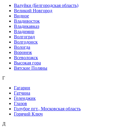
Валуйки (Белгородская область)
Великий Новгород
Видное
Владивосток
Владикавказ
Владимир
Волгоград
Волгодонск
Вологда
Воронеж
Всеволожск
Высокая гора
Вятские Поляны
Г
Гагарин
Гатчина
Геленджик
Глазов
Голубое пгт., Московская область
Горячий Ключ
Д