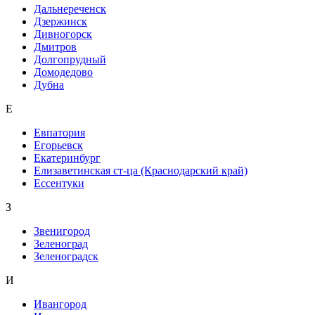
Дальнереченск
Дзержинск
Дивногорск
Дмитров
Долгопрудный
Домодедово
Дубна
Е
Евпатория
Егорьевск
Екатеринбург
Елизаветинская ст-ца (Краснодарский край)
Ессентуки
З
Звенигород
Зеленоград
Зеленоградск
И
Ивангород