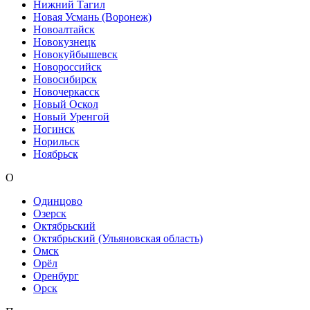
Нижний Тагил
Новая Усмань (Воронеж)
Новоалтайск
Новокузнецк
Новокуйбышевск
Новороссийск
Новосибирск
Новочеркасск
Новый Оскол
Новый Уренгой
Ногинск
Норильск
Ноябрьск
О
Одинцово
Озерск
Октябрьский
Октябрьский (Ульяновская область)
Омск
Орёл
Оренбург
Орск