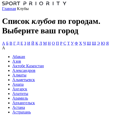
Главная
Клубы
Список
клубов
по городам.
Выберите ваш город
А
Б
В
Г
Д
Е
З
И
Й
К
Л
М
Н
О
П
Р
С
Т
У
Ф
Х
Ч
Ш
Щ
Э
Ю
Я
А
Абакан
Азов
Актобе Казахстан
Александров
Алматы
Альметьевск
Анапа
Ангарск
Апатиты
Арамиль
Архангельск
Астана
Астрахань