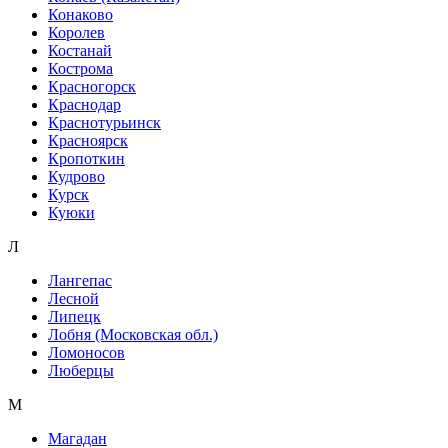
Конаково
Королев
Костанай
Кострома
Красногорск
Краснодар
Краснотурьинск
Красноярск
Кропоткин
Кудрово
Курск
Куюки
Л
Лангепас
Лесной
Липецк
Лобня (Московская обл.)
Ломоносов
Люберцы
М
Магадан