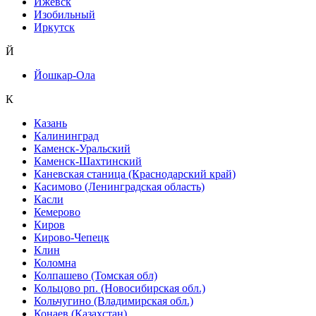
Ижевск
Изобильный
Иркутск
Й
Йошкар-Ола
К
Казань
Калининград
Каменск-Уральский
Каменск-Шахтинский
Каневская станица (Краснодарский край)
Касимово (Ленинградская область)
Касли
Кемерово
Киров
Кирово-Чепецк
Клин
Коломна
Колпашево (Томская обл)
Кольцово рп. (Новосибирская обл.)
Кольчугино (Владимирская обл.)
Конаев (Казахстан)