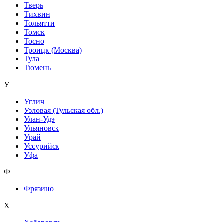
Тверь
Тихвин
Тольятти
Томск
Тосно
Троицк (Москва)
Тула
Тюмень
У
Углич
Узловая (Тульская обл.)
Улан-Удэ
Ульяновск
Урай
Уссурийск
Уфа
Ф
Фрязино
Х