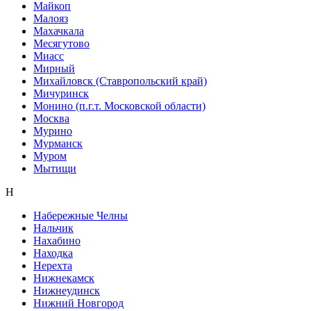
Майкоп
Малояз
Махачкала
Месягутово
Миасс
Мирный
Михайловск (Ставропольский край)
Мичуринск
Монино (п.г.т. Московской области)
Москва
Мурино
Мурманск
Муром
Мытищи
Н
Набережные Челны
Нальчик
Нахабино
Находка
Нерехта
Нижнекамск
Нижнеудинск
Нижний Новгород