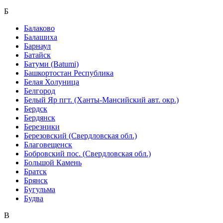
Б
Балаково
Балашиха
Барнаул
Батайск
Батуми (Batumi)
Башкортостан Республика
Белая Холуница
Белгород
Белый Яр пгт. (Ханты-Мансийский авт. окр.)
Бердск
Бердянск
Березники
Березовский (Свердловская обл.)
Благовещенск
Бобровский пос. (Свердловская обл.)
Большой Камень
Братск
Брянск
Бугульма
Будва
В