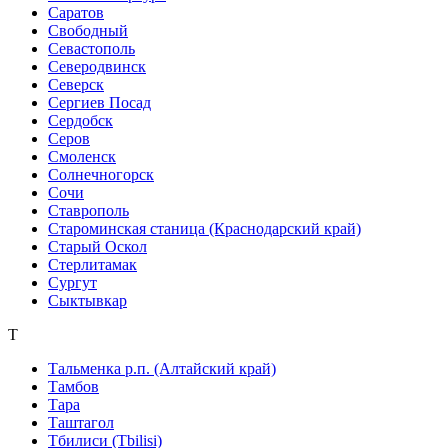
Саратов
Свободный
Севастополь
Северодвинск
Северск
Сергиев Посад
Сердобск
Серов
Смоленск
Солнечногорск
Сочи
Ставрополь
Староминская станица (Краснодарский край)
Старый Оскол
Стерлитамак
Сургут
Сыктывкар
Т
Тальменка р.п. (Алтайский край)
Тамбов
Тара
Таштагол
Тбилиси (Tbilisi)