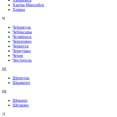
Хабаровск
Ханты-Мансийск
Химки
Ч
Чебаркуль
Чебоксары
Челябинск
Череповец
Черкесск
Чернушка
Чехов
Чистополь
Ш
Шерегеш
Шымкент
Щ
Щекино
Щёлково
Э