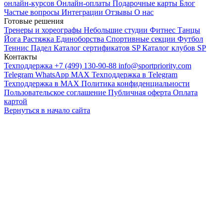
онлайн-курсов
Онлайн-оплаты
Подарочные карты
Блог
Частые вопросы
Интеграции
Отзывы
О нас
Готовые решения
Тренеры и хореографы
Небольшие студии
Фитнес
Танцы
Йога
Растяжка
Единоборства
Спортивные секции
Футбол
Теннис
Падел
Каталог сертификатов SP
Каталог клубов SP
Контакты
Техподдержка +7 (499) 130-90-88
info@sportpriority.com
Telegram
WhatsApp
MAX
Техподдержка в Telegram
Техподдержка в MAX
Политика конфиденциальности
Пользовательское соглашение
Публичная оферта
Оплата
картой
Вернуться в начало сайта