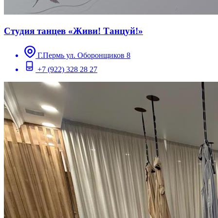
Студия танцев «Живи! Танцуй!»
Г.Пермь ул. Оборонщиков 8
+7 (922) 328 28 27