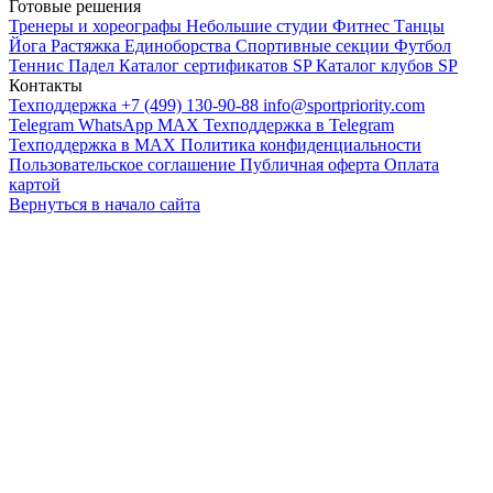
Готовые решения
Тренеры и хореографы
Небольшие студии
Фитнес
Танцы
Йога
Растяжка
Единоборства
Спортивные секции
Футбол
Теннис
Падел
Каталог сертификатов SP
Каталог клубов SP
Контакты
Техподдержка +7 (499) 130-90-88
info@sportpriority.com
Telegram
WhatsApp
MAX
Техподдержка в Telegram
Техподдержка в MAX
Политика конфиденциальности
Пользовательское соглашение
Публичная оферта
Оплата
картой
Вернуться в начало сайта