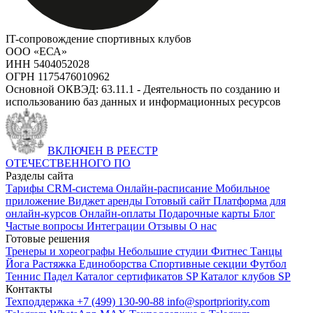
IT-сопровождение спортивных клубов
ООО «ЕСА»
ИНН 5404052028
ОГРН 1175476010962
Основной ОКВЭД: 63.11.1 - Деятельность по созданию и
использованию баз данных и информационных ресурсов
ВКЛЮЧЕН В РЕЕСТР
ОТЕЧЕСТВЕННОГО ПО
Разделы сайта
Тарифы
CRM-система
Онлайн-расписание
Мобильное
приложение
Виджет аренды
Готовый сайт
Платформа для
онлайн-курсов
Онлайн-оплаты
Подарочные карты
Блог
Частые вопросы
Интеграции
Отзывы
О нас
Готовые решения
Тренеры и хореографы
Небольшие студии
Фитнес
Танцы
Йога
Растяжка
Единоборства
Спортивные секции
Футбол
Теннис
Падел
Каталог сертификатов SP
Каталог клубов SP
Контакты
Техподдержка +7 (499) 130-90-88
info@sportpriority.com