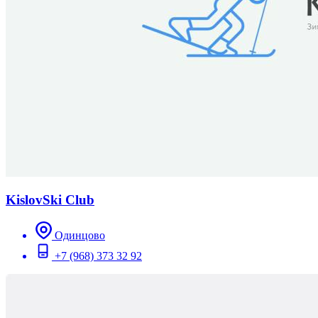
KislovSki Club
Одинцово
+7 (968) 373 32 92