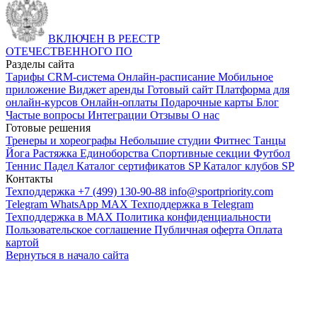
ВКЛЮЧЕН В РЕЕСТР
ОТЕЧЕСТВЕННОГО ПО
Разделы сайта
Тарифы
CRM-система
Онлайн-расписание
Мобильное
приложение
Виджет аренды
Готовый сайт
Платформа для
онлайн-курсов
Онлайн-оплаты
Подарочные карты
Блог
Частые вопросы
Интеграции
Отзывы
О нас
Готовые решения
Тренеры и хореографы
Небольшие студии
Фитнес
Танцы
Йога
Растяжка
Единоборства
Спортивные секции
Футбол
Теннис
Падел
Каталог сертификатов SP
Каталог клубов SP
Контакты
Техподдержка +7 (499) 130-90-88
info@sportpriority.com
Telegram
WhatsApp
MAX
Техподдержка в Telegram
Техподдержка в MAX
Политика конфиденциальности
Пользовательское соглашение
Публичная оферта
Оплата
картой
Вернуться в начало сайта