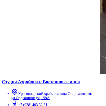
Студия Аэройоги и Восточного танца
Краснодарский край, станица Староминская,
ул.Орджоникидзе,158А
+7 (928) 403 32 31