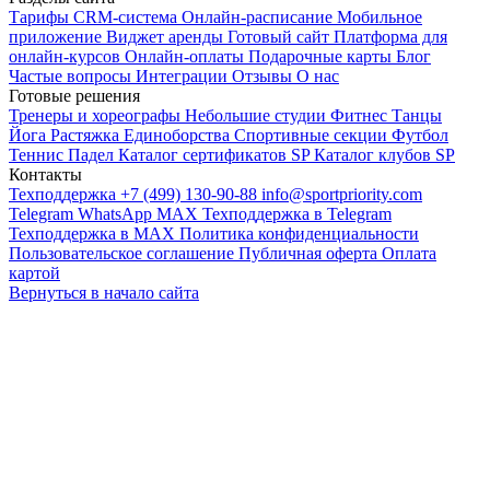
Тарифы
CRM-система
Онлайн-расписание
Мобильное
приложение
Виджет аренды
Готовый сайт
Платформа для
онлайн-курсов
Онлайн-оплаты
Подарочные карты
Блог
Частые вопросы
Интеграции
Отзывы
О нас
Готовые решения
Тренеры и хореографы
Небольшие студии
Фитнес
Танцы
Йога
Растяжка
Единоборства
Спортивные секции
Футбол
Теннис
Падел
Каталог сертификатов SP
Каталог клубов SP
Контакты
Техподдержка +7 (499) 130-90-88
info@sportpriority.com
Telegram
WhatsApp
MAX
Техподдержка в Telegram
Техподдержка в MAX
Политика конфиденциальности
Пользовательское соглашение
Публичная оферта
Оплата
картой
Вернуться в начало сайта