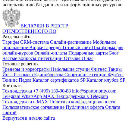
использованию баз данных и информационных ресурсов
ВКЛЮЧЕН В РЕЕСТР
ОТЕЧЕСТВЕННОГО ПО
Разделы сайта
Тарифы
CRM-система
Онлайн-расписание
Мобильное
приложение
Виджет аренды
Готовый сайт
Платформа для
онлайн-курсов
Онлайн-оплаты
Подарочные карты
Блог
Частые вопросы
Интеграции
Отзывы
О нас
Готовые решения
Тренеры и хореографы
Небольшие студии
Фитнес
Танцы
Йога
Растяжка
Единоборства
Спортивные секции
Футбол
Теннис
Падел
Каталог сертификатов SP
Каталог клубов SP
Контакты
Техподдержка +7 (499) 130-90-88
info@sportpriority.com
Telegram
WhatsApp
MAX
Техподдержка в Telegram
Техподдержка в MAX
Политика конфиденциальности
Пользовательское соглашение
Публичная оферта
Оплата
картой
Вернуться в начало сайта