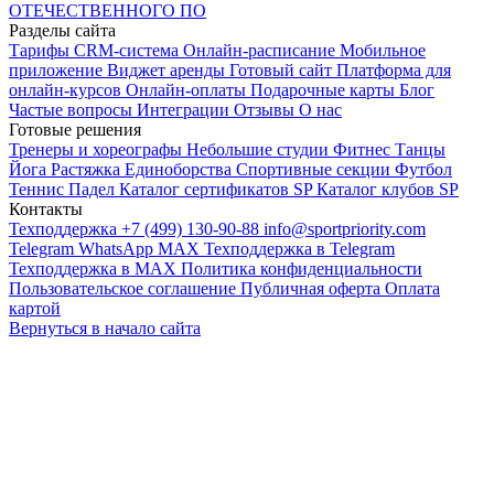
ОТЕЧЕСТВЕННОГО ПО
Разделы сайта
Тарифы
CRM-система
Онлайн-расписание
Мобильное
приложение
Виджет аренды
Готовый сайт
Платформа для
онлайн-курсов
Онлайн-оплаты
Подарочные карты
Блог
Частые вопросы
Интеграции
Отзывы
О нас
Готовые решения
Тренеры и хореографы
Небольшие студии
Фитнес
Танцы
Йога
Растяжка
Единоборства
Спортивные секции
Футбол
Теннис
Падел
Каталог сертификатов SP
Каталог клубов SP
Контакты
Техподдержка +7 (499) 130-90-88
info@sportpriority.com
Telegram
WhatsApp
MAX
Техподдержка в Telegram
Техподдержка в MAX
Политика конфиденциальности
Пользовательское соглашение
Публичная оферта
Оплата
картой
Вернуться в начало сайта