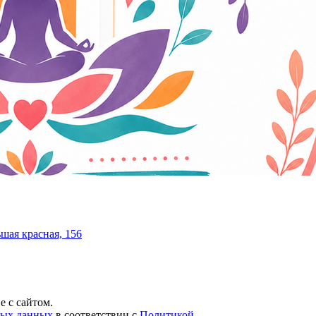
шая красная, 156
 с сайтом.
ных данных
в соответствии с
Политикой
.