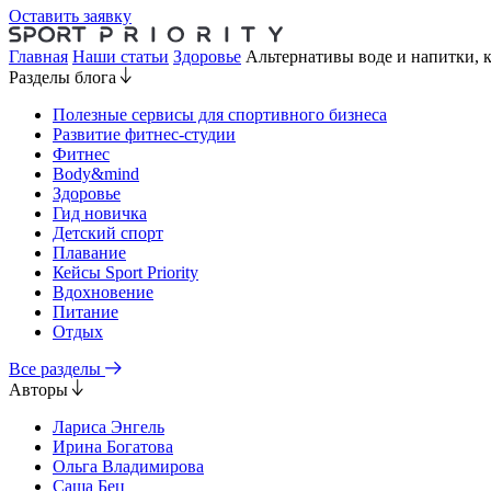
Оставить заявку
Главная
Наши статьи
Здоровье
Альтернативы воде и напитки, к
Разделы блога
Полезные сервисы для спортивного бизнеса
Развитие фитнес-студии
Фитнес
Body&mind
Здоровье
Гид новичка
Детский спорт
Плавание
Кейсы Sport Priority
Вдохновение
Питание
Отдых
Все разделы
Авторы
Лариса Энгель
Ирина Богатова
Ольга Владимирова
Саша Бец