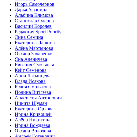
Игорь Самочернов
Дарья Афонина
Альбина Климова
Станислав Оленев
Василий Королев
Редакция Sport Priority
Лина Семина
Екатерина Лашина
Алёна Мартынова
Оксана Захаренко
Яна Аленичева
Евгения Смоляная
Кейт Семёнова
Анна Латынцева
Влада Исакова
Юлия Смолякова
Полина Витязева
Анастасия Антонович
Никита Шуман
Екатерина Орлова
Ирина Кривошей
Алёна Никитина
Ирина Вождаева
Оксана Волохова
Андрей Котенович