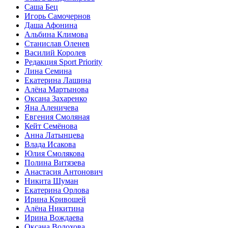
Саша Бец
Игорь Самочернов
Даша Афонина
Альбина Климова
Станислав Оленев
Василий Королев
Редакция Sport Priority
Лина Семина
Екатерина Лашина
Алёна Мартынова
Оксана Захаренко
Яна Аленичева
Евгения Смоляная
Кейт Семёнова
Анна Латынцева
Влада Исакова
Юлия Смолякова
Полина Витязева
Анастасия Антонович
Никита Шуман
Екатерина Орлова
Ирина Кривошей
Алёна Никитина
Ирина Вождаева
Оксана Волохова