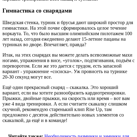
Гимнастика со снарядами
Шведская стенка, турник и брусья дают широкий простор для
гимнастики. На этой почве сформировалось целое течение
воркаута. То, что было высшим олимпийским пилотажем 100
лет назад, сегодня ежедневно делают 15-летние пацаны на
турниках во дворе. Впечатляет, правда?
Итак, на этих снарядах вы можете делать всевозможные махи
ногами, упражнения в висе, «уголок», подтягивания, подъём с
переворотом. Если же это дается с трудом, есть запасной
вариант - упражнение «сосиска». Уж провисеть на турнике
20-30 секунд могут все.
Ещё один прекрасный снаряд – скакалка. Это хороший
вариант, если вы хотите разнообразить кардиотренировки.
Прыжки, двойные прыжки, на скорость или время – вот вам
уже 4 вида тренировки. А если считаете скакалку слишком
скучной, рекомендую старенький клип Rise Up, там
предложено с десяток действительно новых элементов со
скакалкой, да ещё и в команде!
Читайте также:
Необходимость разминки и заминки для