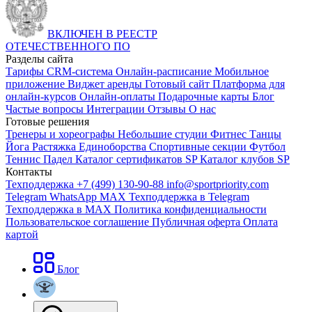
ВКЛЮЧЕН В РЕЕСТР
ОТЕЧЕСТВЕННОГО ПО
Разделы сайта
Тарифы
CRM-система
Онлайн-расписание
Мобильное
приложение
Виджет аренды
Готовый сайт
Платформа для
онлайн-курсов
Онлайн-оплаты
Подарочные карты
Блог
Частые вопросы
Интеграции
Отзывы
О нас
Готовые решения
Тренеры и хореографы
Небольшие студии
Фитнес
Танцы
Йога
Растяжка
Единоборства
Спортивные секции
Футбол
Теннис
Падел
Каталог сертификатов SP
Каталог клубов SP
Контакты
Техподдержка +7 (499) 130-90-88
info@sportpriority.com
Telegram
WhatsApp
MAX
Техподдержка в Telegram
Техподдержка в MAX
Политика конфиденциальности
Пользовательское соглашение
Публичная оферта
Оплата
картой
Блог