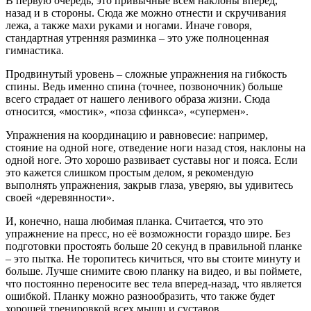
В первую очередь, это привычные всем наклоны вперед,
назад и в стороны. Сюда же можно отнести и скручивания
лежа, а также махи руками и ногами. Иначе говоря,
стандартная утренняя разминка – это уже полноценная
гимнастика.
Продвинутый уровень – сложные упражнения на гибкость
спины. Ведь именно спина (точнее, позвоночник) больше
всего страдает от нашего ленивого образа жизни. Сюда
относится, «мостик», «поза сфинкса», «супермен».
Упражнения на координацию и равновесие: например,
стояние на одной ноге, отведение ноги назад стоя, наклоны на
одной ноге. Это хорошо развивает суставы ног и пояса. Если
это кажется слишком простым делом, я рекомендую
выполнять упражнения, закрыв глаза, уверяю, вы удивитесь
своей «деревянности».
И, конечно, наша любимая планка. Считается, что это
упражнение на пресс, но её возможности гораздо шире. Без
подготовки простоять больше 20 секунд в правильной планке
– это пытка. Не торопитесь кичиться, что вы стоите минуту и
больше. Лучше снимите свою планку на видео, и вы поймете,
что постоянно переносите вес тела вперед-назад, что является
ошибкой. Планку можно разнообразить, что также будет
хорошей тренировкой всех мышц и суставов.