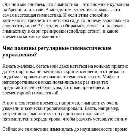
Обычно мы считаем, что гимнастика – это сложные кульбиты
на бревне или козле. А между тем, утренняя зарядка – это
самая настоящая гимнастика. И если этим спокойно
занимаются трехлетки в детском саду, то почему взрослых это
слово отпугивает? Сегодня разбираемся, стоит ли включать
гимнастику в свои тренировки (спойлер: стоит), и какие
элементы можно добавлять?
Чем полезны регулярные гимнастические
упражнения?
Качать железки, бегать или даже кататься на коньках приятно
до тех пор, пока не начинают скрипеть колени, а от резкого
подъёма с кровати не начинает темнеть в глазах. Мифы о
неповоротливых качках появились как раз из-за тех
представителей субкультуры, которые пренебрегали
элементарной гимнастикой.
А вот в советские времена, например, гимнастику очень
уважали и всячески пропагандировали. Взять, например,
«утреннюю гимнастику» по радио или школьные
пятиминутки посреди урока, чтобы размять уставшую спину.
Сейчас же гимнастика изменилась до неузнаваемости: кроме