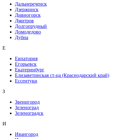
Дальнереченск
Дзержинск
Дивногорск
Дмитров
Долгопрудный
Домодедово
Дубна
Е
Евпатория
Егорьевск
Екатеринбург
Елизаветинская ст-ца (Краснодарский край)
Ессентуки
З
Звенигород
Зеленоград
Зеленоградск
И
Ивангород