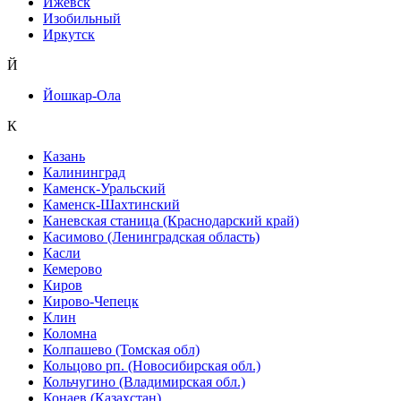
Ижевск
Изобильный
Иркутск
Й
Йошкар-Ола
К
Казань
Калининград
Каменск-Уральский
Каменск-Шахтинский
Каневская станица (Краснодарский край)
Касимово (Ленинградская область)
Касли
Кемерово
Киров
Кирово-Чепецк
Клин
Коломна
Колпашево (Томская обл)
Кольцово рп. (Новосибирская обл.)
Кольчугино (Владимирская обл.)
Конаев (Казахстан)