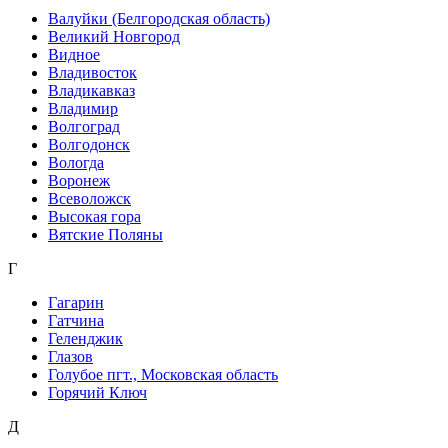
Валуйки (Белгородская область)
Великий Новгород
Видное
Владивосток
Владикавказ
Владимир
Волгоград
Волгодонск
Вологда
Воронеж
Всеволожск
Высокая гора
Вятские Поляны
Г
Гагарин
Гатчина
Геленджик
Глазов
Голубое пгт., Московская область
Горячий Ключ
Д