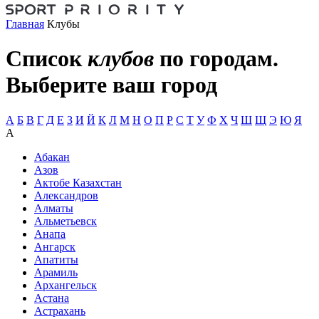
Главная
Клубы
Список
клубов
по городам.
Выберите ваш город
А
Б
В
Г
Д
Е
З
И
Й
К
Л
М
Н
О
П
Р
С
Т
У
Ф
Х
Ч
Ш
Щ
Э
Ю
Я
А
Абакан
Азов
Актобе Казахстан
Александров
Алматы
Альметьевск
Анапа
Ангарск
Апатиты
Арамиль
Архангельск
Астана
Астрахань