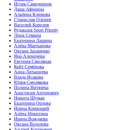
Игорь Самочернов
Даша Афонина
Альбина Климова
Станислав Оленев
Василий Королев
Редакция Sport Priority
Лина Семина
Екатерина Лашина
Алёна Мартынова
Оксана Захаренко
Яна Аленичева
Евгения Смоляная
Кейт Семёнова
Анна Латынцева
Влада Исакова
Юлия Смолякова
Полина Витязева
Анастасия Антонович
Никита Шуман
Екатерина Орлова
Ирина Кривошей
Алёна Никитина
Ирина Вождаева
Оксана Волохова
Андрей Котенович