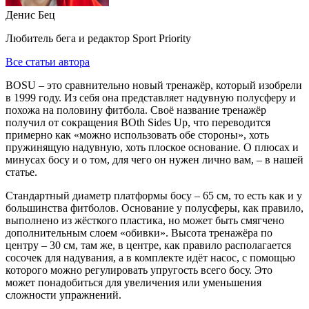
Денис Бец
Любитель бега и редактор Sport Priority
Все статьи автора
BOSU – это сравнительно новый тренажёр, который изобрели
в 1999 году. Из себя она представляет надувную полусферу и
похожа на половину фитбола. Своё название тренажёр
получил от сокращения BOth Sides Up, что переводится
примерно как «можно использовать обе стороны», хоть
пружинящую надувную, хоть плоское основание. О плюсах и
минусах босу и о том, для чего он нужен лично вам, – в нашей
статье.
Стандартный диаметр платформы босу – 65 см, то есть как и у
большинства фитболов. Основание у полусферы, как правило,
выполнено из жёсткого пластика, но может быть смягчено
дополнительным слоем «обивки». Высота тренажёра по
центру – 30 см, там же, в центре, как правило располагается
сосочек для надувания, а в комплекте идёт насос, с помощью
которого можно регулировать упругость всего босу. Это
может понадобиться для увеличения или уменьшения
сложности упражнений.