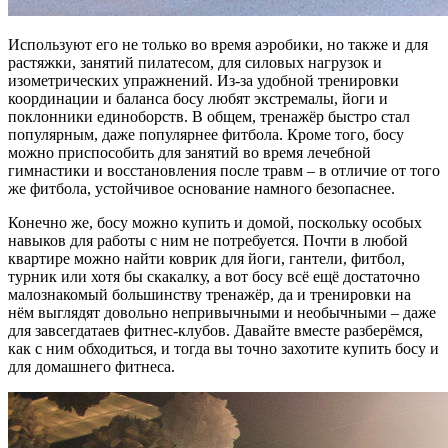
Используют его не только во время аэробики, но также и для
растяжки, занятий пилатесом, для силовых нагрузок и
изометрических упражнений. Из-за удобной тренировки
координации и баланса босу любят экстремалы, йоги и
поклонники единоборств. В общем, тренажёр быстро стал
популярным, даже популярнее фитбола. Кроме того, босу
можно приспособить для занятий во время лечебной
гимнастики и восстановления после травм – в отличие от того
же фитбола, устойчивое основание намного безопаснее.
Конечно же, босу можно купить и домой, поскольку особых
навыков для работы с ним не потребуется. Почти в любой
квартире можно найти коврик для йоги, гантели, фитбол,
турник или хотя бы скакалку, а вот босу всё ещё достаточно
малознакомый большинству тренажёр, да и тренировки на
нём выглядят довольно непривычными и необычными – даже
для завсегдатаев фитнес-клубов. Давайте вместе разберёмся,
как с ним обходиться, и тогда вы точно захотите купить босу и
для домашнего фитнеса.