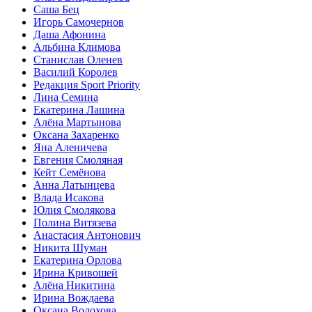
Саша Бец
Игорь Самочернов
Даша Афонина
Альбина Климова
Станислав Оленев
Василий Королев
Редакция Sport Priority
Лина Семина
Екатерина Лашина
Алёна Мартынова
Оксана Захаренко
Яна Аленичева
Евгения Смоляная
Кейт Семёнова
Анна Латынцева
Влада Исакова
Юлия Смолякова
Полина Витязева
Анастасия Антонович
Никита Шуман
Екатерина Орлова
Ирина Кривошей
Алёна Никитина
Ирина Вождаева
Оксана Волохова