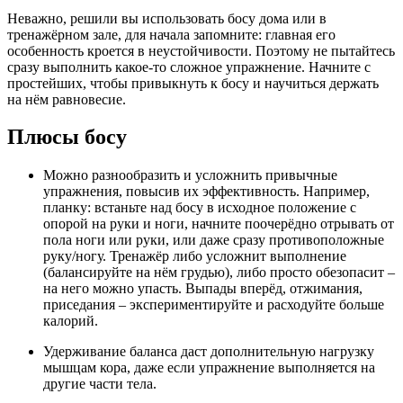
Неважно, решили вы использовать босу дома или в
тренажёрном зале, для начала запомните: главная его
особенность кроется в неустойчивости. Поэтому не пытайтесь
сразу выполнить какое-то сложное упражнение. Начните с
простейших, чтобы привыкнуть к босу и научиться держать
на нём равновесие.
Плюсы босу
Можно разнообразить и усложнить привычные
упражнения, повысив их эффективность. Например,
планку: встаньте над босу в исходное положение с
опорой на руки и ноги, начните поочерёдно отрывать от
пола ноги или руки, или даже сразу противоположные
руку/ногу. Тренажёр либо усложнит выполнение
(балансируйте на нём грудью), либо просто обезопасит –
на него можно упасть. Выпады вперёд, отжимания,
приседания – экспериментируйте и расходуйте больше
калорий.
Удерживание баланса даст дополнительную нагрузку
мышцам кора, даже если упражнение выполняется на
другие части тела.