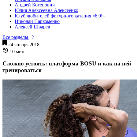
Андрей Котенович
Юлия Алексеевна Алексеенко
Клуб любителей фигурного катания «6.0!»
Николай Пархоменко
Алексей Шварев
Все разделы
24 января 2018
10 мин
Сложно устоять: платформа BOSU и как на ней
тренироваться