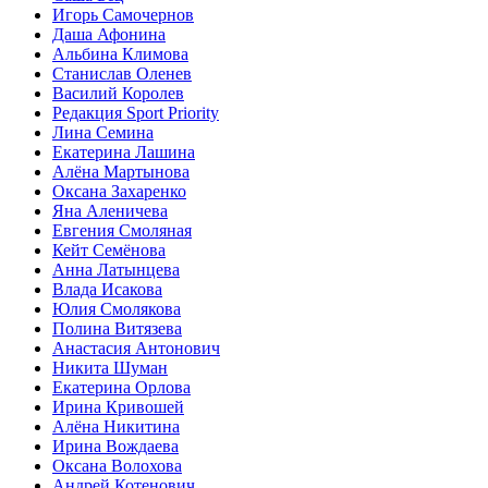
Игорь Самочернов
Даша Афонина
Альбина Климова
Станислав Оленев
Василий Королев
Редакция Sport Priority
Лина Семина
Екатерина Лашина
Алёна Мартынова
Оксана Захаренко
Яна Аленичева
Евгения Смоляная
Кейт Семёнова
Анна Латынцева
Влада Исакова
Юлия Смолякова
Полина Витязева
Анастасия Антонович
Никита Шуман
Екатерина Орлова
Ирина Кривошей
Алёна Никитина
Ирина Вождаева
Оксана Волохова
Андрей Котенович