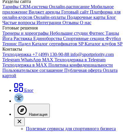
Разделы сайта
Тарифы
CRM-система
Онлайн-расписание
Мобильное
приложение
Виджет аренды
Готовый сайт
Платформа для
онлайн-курсов
Онлайн-оплаты
Подарочные карты
Блог
Частые вопросы
Интеграции
Отзывы
О нас
Готовые решения
Тренеры и хореографы
Небольшие студии
Фитнес
Танцы
Йога
Растяжка
Единоборства
Спортивные секции
Футбол
Теннис
Падел
Каталог сертификатов SP
Каталог клубов SP
Контакты
Техподдержка +7 (499) 130-90-88
info@sportpriority.com
Telegram
WhatsApp
MAX
Техподдержка в Telegram
Техподдержка в MAX
Политика конфиденциальности
Пользовательское соглашение
Публичная оферта
Оплата
картой
Блог
Навигация
Полезные сервисы для спортивного бизнеса