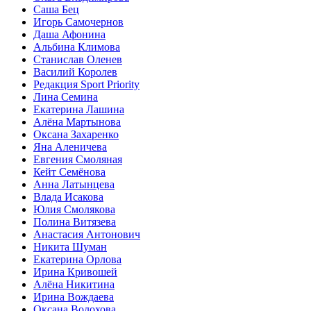
Саша Бец
Игорь Самочернов
Даша Афонина
Альбина Климова
Станислав Оленев
Василий Королев
Редакция Sport Priority
Лина Семина
Екатерина Лашина
Алёна Мартынова
Оксана Захаренко
Яна Аленичева
Евгения Смоляная
Кейт Семёнова
Анна Латынцева
Влада Исакова
Юлия Смолякова
Полина Витязева
Анастасия Антонович
Никита Шуман
Екатерина Орлова
Ирина Кривошей
Алёна Никитина
Ирина Вождаева
Оксана Волохова