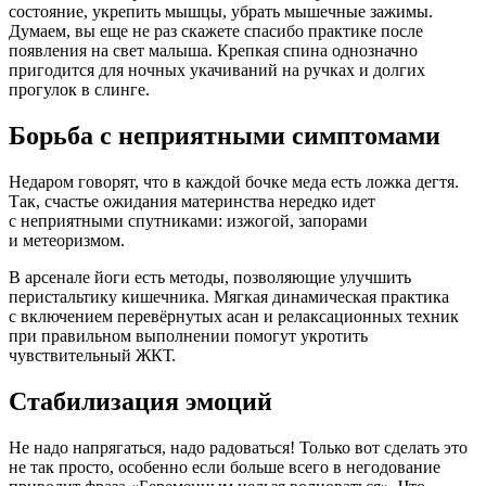
состояние, укрепить мышцы, убрать мышечные зажимы.
Думаем, вы еще не раз скажете спасибо практике после
появления на свет малыша. Крепкая спина однозначно
пригодится для ночных укачиваний на ручках и долгих
прогулок в слинге.
Борьба с неприятными симптомами
Недаром говорят, что в каждой бочке меда есть ложка дегтя.
Так, счастье ожидания материнства нередко идет
с неприятными спутниками: изжогой, запорами
и метеоризмом.
В арсенале йоги есть методы, позволяющие улучшить
перистальтику кишечника. Мягкая динамическая практика
с включением перевёрнутых асан и релаксационных техник
при правильном выполнении помогут укротить
чувствительный ЖКТ.
Стабилизация эмоций
Не надо напрягаться, надо радоваться! Только вот сделать это
не так просто, особенно если больше всего в негодование