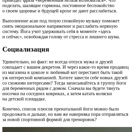
приводит фраза «Беременным нельзя волноваться». Что
поделать, шалящие гормоны, постоянное беспокойство
о своем здоровье и будущей крохе не дают расслабиться.
Выполнение асан под тихую спокойную музыку поможет
снять эмоциональное напряжение и расслабить нервную
систему. Йога учит удерживать себя в моменте «здесь
и сейчас», освобождая голову от стресса и лишнего шума.
Социализация
Удивительно, но факт: не всегда отпуск мужа и друзей
совпадает с вашим декретом. И через какое-то время продавец
из магазина в цоколе и любимый кот перестают быть такой
уж интересной компанией. Хотите завести себе новых друзей
со схожими интересами? Тогда записывайтесь в группу йоги
для беременных рядом с домом. Сначала вы будете тянуть
носочки на соседних ковриках, а затем катать коляски
на детской площадке.
Конечно, список плюсов пренатальной йоги можно было
продолжать и дальше, но вам же наверняка пора отправляться
за новой спортивной формой для тренировок?