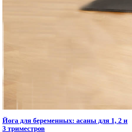
Йога для беременных: асаны для 1, 2 и
3 триместров