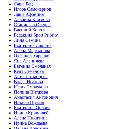
Саша Бец
Игорь Самочернов
Даша Афонина
Альбина Климова
Станислав Оленев
Василий Королев
Редакция Sport Priority
Лина Семина
Екатерина Лашина
Алёна Мартынова
Оксана Захаренко
Яна Аленичева
Евгения Смоляная
Кейт Семёнова
Анна Латынцева
Влада Исакова
Юлия Смолякова
Полина Витязева
Анастасия Антонович
Никита Шуман
Екатерина Орлова
Ирина Кривошей
Алёна Никитина
Ирина Вождаева
Оксана Волохова