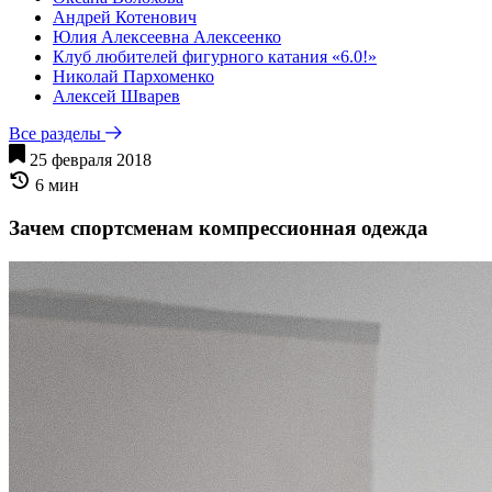
Андрей Котенович
Юлия Алексеевна Алексеенко
Клуб любителей фигурного катания «6.0!»
Николай Пархоменко
Алексей Шварев
Все разделы
25 февраля 2018
6 мин
Зачем спортсменам компрессионная одежда