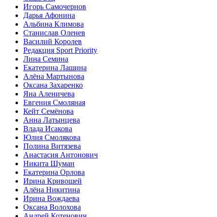
Игорь Самочернов
Дарья Афонина
Альбина Климова
Станислав Оленев
Василий Королев
Редакция Sport Priority
Лина Семина
Екатерина Лашина
Алёна Мартынова
Оксана Захаренко
Яна Аленичева
Евгения Смоляная
Кейт Семёнова
Анна Латынцева
Влада Исакова
Юлия Смолякова
Полина Витязева
Анастасия Антонович
Никита Шуман
Екатерина Орлова
Ирина Кривошей
Алёна Никитина
Ирина Вождаева
Оксана Волохова
Андрей Котенович