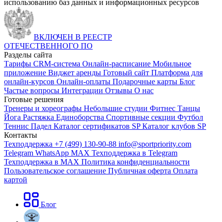
использованию баз данных и информационных ресурсов
ВКЛЮЧЕН В РЕЕСТР
ОТЕЧЕСТВЕННОГО ПО
Разделы сайта
Тарифы
CRM-система
Онлайн-расписание
Мобильное
приложение
Виджет аренды
Готовый сайт
Платформа для
онлайн-курсов
Онлайн-оплаты
Подарочные карты
Блог
Частые вопросы
Интеграции
Отзывы
О нас
Готовые решения
Тренеры и хореографы
Небольшие студии
Фитнес
Танцы
Йога
Растяжка
Единоборства
Спортивные секции
Футбол
Теннис
Падел
Каталог сертификатов SP
Каталог клубов SP
Контакты
Техподдержка +7 (499) 130-90-88
info@sportpriority.com
Telegram
WhatsApp
MAX
Техподдержка в Telegram
Техподдержка в MAX
Политика конфиденциальности
Пользовательское соглашение
Публичная оферта
Оплата
картой
Блог