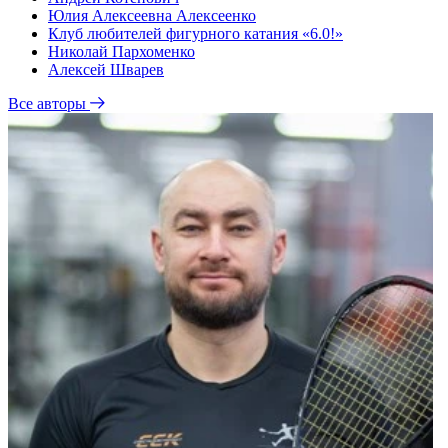
Юлия Алексеевна Алексеенко
Клуб любителей фигурного катания «6.0!»
Николай Пархоменко
Алексей Шварев
Все авторы