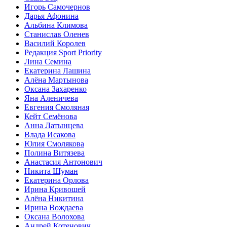
Игорь Самочернов
Дарья Афонина
Альбина Климова
Станислав Оленев
Василий Королев
Редакция Sport Priority
Лина Семина
Екатерина Лашина
Алёна Мартынова
Оксана Захаренко
Яна Аленичева
Евгения Смоляная
Кейт Семёнова
Анна Латынцева
Влада Исакова
Юлия Смолякова
Полина Витязева
Анастасия Антонович
Никита Шуман
Екатерина Орлова
Ирина Кривошей
Алёна Никитина
Ирина Вождаева
Оксана Волохова
Андрей Котенович