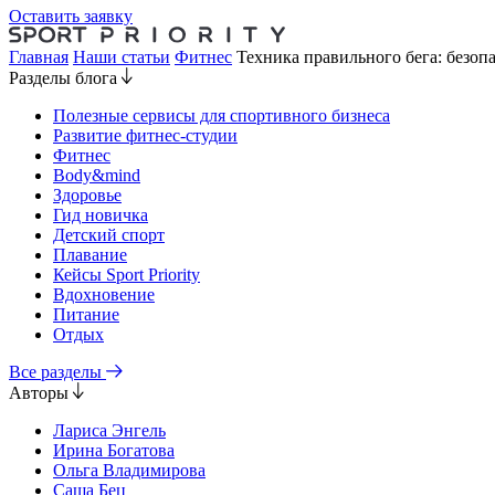
Оставить заявку
Главная
Наши статьи
Фитнес
Техника правильного бега: безопа
Разделы блога
Полезные сервисы для спортивного бизнеса
Развитие фитнес-студии
Фитнес
Body&mind
Здоровье
Гид новичка
Детский спорт
Плавание
Кейсы Sport Priority
Вдохновение
Питание
Отдых
Все разделы
Авторы
Лариса Энгель
Ирина Богатова
Ольга Владимирова
Саша Бец