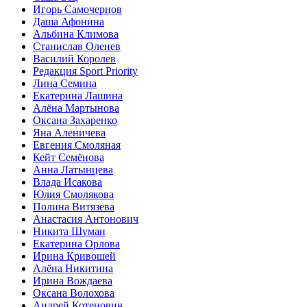
Игорь Самочернов
Даша Афонина
Альбина Климова
Станислав Оленев
Василий Королев
Редакция Sport Priority
Лина Семина
Екатерина Лашина
Алёна Мартынова
Оксана Захаренко
Яна Аленичева
Евгения Смоляная
Кейт Семёнова
Анна Латынцева
Влада Исакова
Юлия Смолякова
Полина Витязева
Анастасия Антонович
Никита Шуман
Екатерина Орлова
Ирина Кривошей
Алёна Никитина
Ирина Вождаева
Оксана Волохова
Андрей Котенович