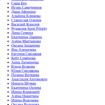
Саша Бец
Игорь Самочернов
Даша Афонина
Альбина Климова
Станислав Оленев
Василий Королев
Редакция Sport Priority
Лина Семина
Екатерина Лашина
Алёна Мартынова
Оксана Захаренко
Яна Аленичева
Евгения Смоляная
Кейт Семёнова
Анна Латынцева
Влада Исакова
Юлия Смолякова
Полина Витязева
Анастасия Антонович
Никита Шуман
Екатерина Орлова
Ирина Кривошей
Алёна Никитина
Ирина Вождаева
Оксана Волохова