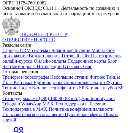
ОГРН 1175476010962
Основной ОКВЭД: 63.11.1 - Деятельность по созданию и
использованию баз данных и информационных ресурсов
ВКЛЮЧЕН В РЕЕСТР
ОТЕЧЕСТВЕННОГО ПО
Разделы сайта
Тарифы
CRM-система
Онлайн-расписание
Мобильное
приложение
Виджет аренды
Готовый сайт
Платформа для
онлайн-курсов
Онлайн-оплаты
Подарочные карты
Блог
Частые вопросы
Интеграции
Отзывы
О нас
Готовые решения
Тренеры и хореографы
Небольшие студии
Фитнес
Танцы
Йога
Растяжка
Единоборства
Спортивные секции
Футбол
Теннис
Падел
Каталог сертификатов SP
Каталог клубов SP
Контакты
Техподдержка +7 (499) 130-90-88
info@sportpriority.com
Telegram
WhatsApp
MAX
Техподдержка в Telegram
Техподдержка в MAX
Политика конфиденциальности
Пользовательское соглашение
Публичная оферта
Оплата
картой