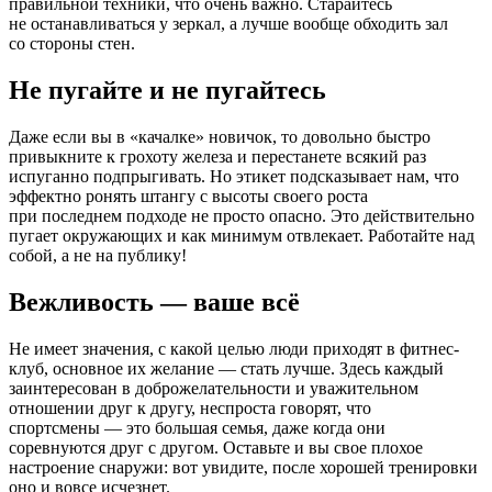
правильной техники, что очень важно. Старайтесь
не останавливаться у зеркал, а лучше вообще обходить зал
со стороны стен.
Не пугайте и не пугайтесь
Даже если вы в «качалке» новичок, то довольно быстро
привыкните к грохоту железа и перестанете всякий раз
испуганно подпрыгивать. Но этикет подсказывает нам, что
эффектно ронять штангу с высоты своего роста
при последнем подходе не просто опасно. Это действительно
пугает окружающих и как минимум отвлекает. Работайте над
собой, а не на публику!
Вежливость — ваше всё
Не имеет значения, с какой целью люди приходят в фитнес-
клуб, основное их желание — стать лучше. Здесь каждый
заинтересован в доброжелательности и уважительном
отношении друг к другу, неспроста говорят, что
спортсмены — это большая семья, даже когда они
соревнуются друг с другом. Оставьте и вы свое плохое
настроение снаружи: вот увидите, после хорошей тренировки
оно и вовсе исчезнет.