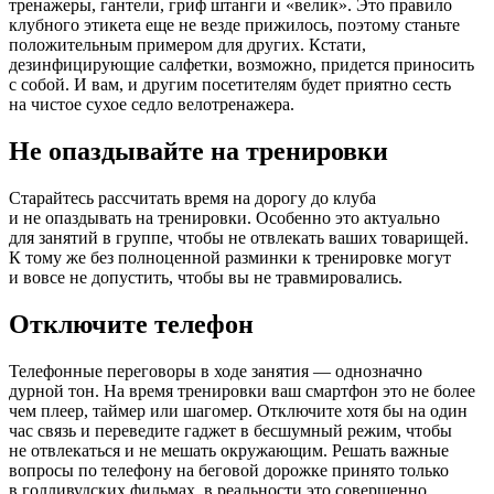
тренажеры, гантели, гриф штанги и «велик». Это правило
клубного этикета еще не везде прижилось, поэтому станьте
положительным примером для других. Кстати,
дезинфицирующие салфетки, возможно, придется приносить
с собой. И вам, и другим посетителям будет приятно сесть
на чистое сухое седло велотренажера.
Не опаздывайте на тренировки
Старайтесь рассчитать время на дорогу до клуба
и не опаздывать на тренировки. Особенно это актуально
для занятий в группе, чтобы не отвлекать ваших товарищей.
К тому же без полноценной разминки к тренировке могут
и вовсе не допустить, чтобы вы не травмировались.
Отключите телефон
Телефонные переговоры в ходе занятия — однозначно
дурной тон. На время тренировки ваш смартфон это не более
чем плеер, таймер или шагомер. Отключите хотя бы на один
час связь и переведите гаджет в бесшумный режим, чтобы
не отвлекаться и не мешать окружающим. Решать важные
вопросы по телефону на беговой дорожке принято только
в голливудских фильмах, в реальности это совершенно