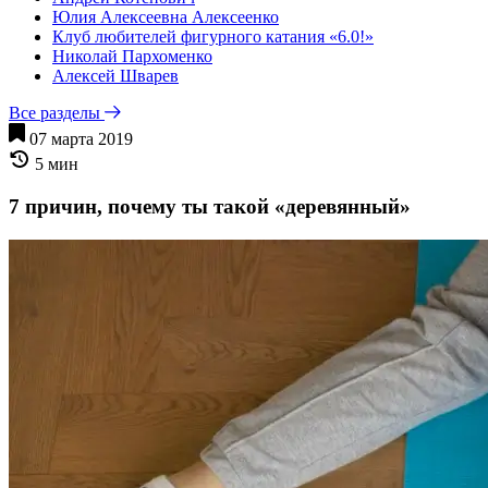
Юлия Алексеевна Алексеенко
Клуб любителей фигурного катания «6.0!»
Николай Пархоменко
Алексей Шварев
Все разделы
07 марта 2019
5 мин
7 причин, почему ты такой «деревянный»