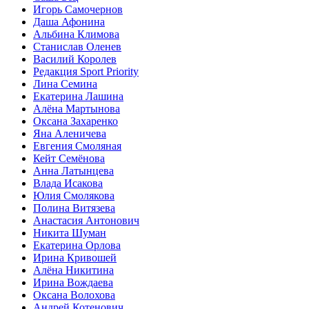
Игорь Самочернов
Даша Афонина
Альбина Климова
Станислав Оленев
Василий Королев
Редакция Sport Priority
Лина Семина
Екатерина Лашина
Алёна Мартынова
Оксана Захаренко
Яна Аленичева
Евгения Смоляная
Кейт Семёнова
Анна Латынцева
Влада Исакова
Юлия Смолякова
Полина Витязева
Анастасия Антонович
Никита Шуман
Екатерина Орлова
Ирина Кривошей
Алёна Никитина
Ирина Вождаева
Оксана Волохова
Андрей Котенович