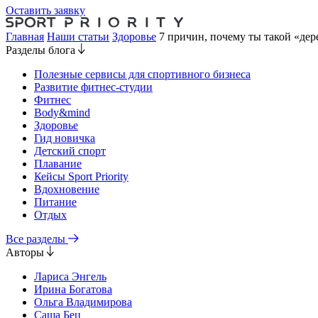
Оставить заявку
Главная
Наши статьи
Здоровье
7 причин, почему ты такой «де
Разделы блога
Полезные сервисы для спортивного бизнеса
Развитие фитнес-студии
Фитнес
Body&mind
Здоровье
Гид новичка
Детский спорт
Плавание
Кейсы Sport Priority
Вдохновение
Питание
Отдых
Все разделы
Авторы
Лариса Энгель
Ирина Богатова
Ольга Владимирова
Саша Бец