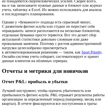
не понадобится сверхчеловеческих усилий. Скорее всего,
вы и так записываете нужные данные в блокнот или журнал
учета, табличку в Excel. Их можно использовать для анализа
и последующего планирования.
Однако у «бумажного» подхода есть серьезный минус.
С развитием фитнес-клуба или студии он перестает себя
оправдывать: записи расползаются на несколько блокнотов,
отдельные бумажки просто теряются. Все это делает сбор
актуальной статистики довольно сложным или даже
провальным занятием. Поэтому с ростом административной
нагрузки целесообразно присмотреться
к автоматизированным решениям — таким, как
Sport Priority
.
Онлайн-система учета собирает, систематизирует и хранит
данные клиентов на облачных серверах.
Отчеты и метрики для новичков
Отчет P&L: прибыль и убытки
Лучший инструмент, чтобы оценить убыточность или
прибыльность фитнес-клуба. P&L отражает результаты работы
организации за определенный период (например, месяц или
квартал). В отчете фиксируются все поступления и траты: