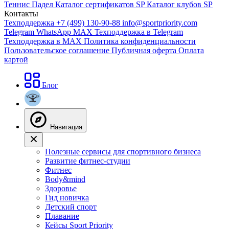
Теннис
Падел
Каталог сертификатов SP
Каталог клубов SP
Контакты
Техподдержка +7 (499) 130-90-88
info@sportpriority.com
Telegram
WhatsApp
MAX
Техподдержка в Telegram
Техподдержка в MAX
Политика конфиденциальности
Пользовательское соглашение
Публичная оферта
Оплата
картой
Блог
Навигация
Полезные сервисы для спортивного бизнеса
Развитие фитнес-студии
Фитнес
Body&mind
Здоровье
Гид новичка
Детский спорт
Плавание
Кейсы Sport Priority