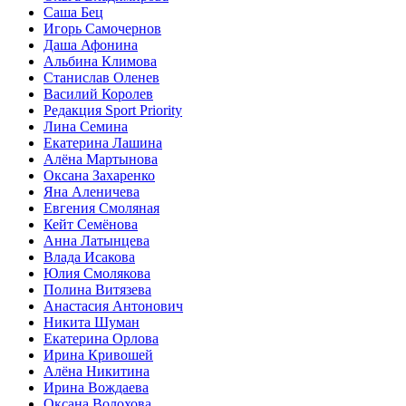
Саша Бец
Игорь Самочернов
Даша Афонина
Альбина Климова
Станислав Оленев
Василий Королев
Редакция Sport Priority
Лина Семина
Екатерина Лашина
Алёна Мартынова
Оксана Захаренко
Яна Аленичева
Евгения Смоляная
Кейт Семёнова
Анна Латынцева
Влада Исакова
Юлия Смолякова
Полина Витязева
Анастасия Антонович
Никита Шуман
Екатерина Орлова
Ирина Кривошей
Алёна Никитина
Ирина Вождаева
Оксана Волохова