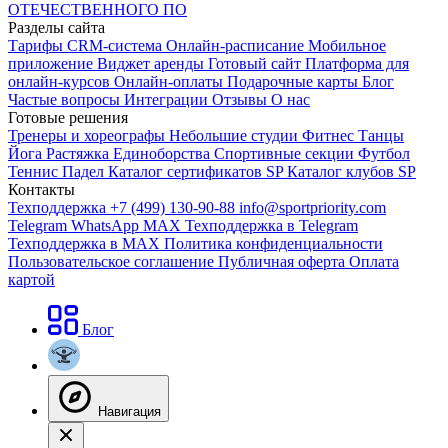
ОТЕЧЕСТВЕННОГО ПО
Разделы сайта
Тарифы
CRM-система
Онлайн-расписание
Мобильное
приложение
Виджет аренды
Готовый сайт
Платформа для
онлайн-курсов
Онлайн-оплаты
Подарочные карты
Блог
Частые вопросы
Интеграции
Отзывы
О нас
Готовые решения
Тренеры и хореографы
Небольшие студии
Фитнес
Танцы
Йога
Растяжка
Единоборства
Спортивные секции
Футбол
Теннис
Падел
Каталог сертификатов SP
Каталог клубов SP
Контакты
Техподдержка +7 (499) 130-90-88
info@sportpriority.com
Telegram
WhatsApp
MAX
Техподдержка в Telegram
Техподдержка в MAX
Политика конфиденциальности
Пользовательское соглашение
Публичная оферта
Оплата
картой
Блог
Навигация