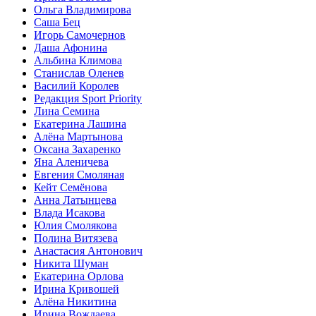
Ольга Владимирова
Саша Бец
Игорь Самочернов
Даша Афонина
Альбина Климова
Станислав Оленев
Василий Королев
Редакция Sport Priority
Лина Семина
Екатерина Лашина
Алёна Мартынова
Оксана Захаренко
Яна Аленичева
Евгения Смоляная
Кейт Семёнова
Анна Латынцева
Влада Исакова
Юлия Смолякова
Полина Витязева
Анастасия Антонович
Никита Шуман
Екатерина Орлова
Ирина Кривошей
Алёна Никитина
Ирина Вождаева