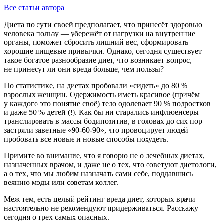
Все статьи автора
Диета по сути своей предполагает, что принесёт здоровью
человека пользу — убережёт от нагрузки на внутренние
органы, поможет сбросить лишний вес, сформировать
хорошие пищевые привычки. Однако, сегодня существует
такое богатое разнообразие диет, что возникает вопрос,
не принесут ли они вреда больше, чем пользы?
По статистике, на диетах пробовали «сидеть» до 80 %
взрослых женщин. Одержимость иметь красивое (причём
у каждого это понятие своё) тело одолевает 90 % подростков
и даже 50 % детей (!). Как бы ни старались инфлюенсеры
транслировать в массы бодипозитив, в головах до сих пор
застряли заветные «90-60-90», что провоцирует людей
пробовать все новые и новые способы похудеть.
Примите во внимание, что я говорю не о лечебных диетах,
назначенных врачом, и даже не о тех, что советуют диетологи,
а о тех, что мы любим назначать сами себе, поддавшись
веянию моды или советам коллег.
Меж тем, есть целый рейтинг вреда диет, которых врачи
настоятельно не рекомендуют придерживаться. Расскажу
сегодня о трех самых опасных.