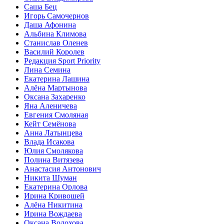
Саша Бец
Игорь Самочернов
Даша Афонина
Альбина Климова
Станислав Оленев
Василий Королев
Редакция Sport Priority
Лина Семина
Екатерина Лашина
Алёна Мартынова
Оксана Захаренко
Яна Аленичева
Евгения Смоляная
Кейт Семёнова
Анна Латынцева
Влада Исакова
Юлия Смолякова
Полина Витязева
Анастасия Антонович
Никита Шуман
Екатерина Орлова
Ирина Кривошей
Алёна Никитина
Ирина Вождаева
Оксана Волохова