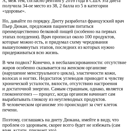
А, меж тем, согласно рейтингу 2016 года в США эта диета
получила 34-ое место из 38, 2 балла из 5 в категории
«здоровье».
Но, давайте по порядку. Диету разработал французский врач
Пьер Дюкан, предложив пациентам питаться
преимущественно белковой пищей (особенно на первых
этапах похудения). Врач прописал около 100 продуктов,
которые можно есть, и придумал схему чередования
вышеупомянутых этапов, последних из которых нужно
придерживаться всю жизнь.
В чем подвох? Конечно, в несбалансированности: отсутствие
жиров особенно сказывается на женском организме
(нарушение менструального цикла), эластичности кожи,
волосах и ногтях. Недостаток углеводов приводит к чувству
хронической усталости, вялости, отсутствию настроения
и достаточной энергии. Самым страшным, однако, является
глюконеогенез — процесс, когда организм начинает сам
вырабатывать глюкозу из неуглеводных продуктов.
В человеческом организме это происходит за счет клеток
печени.
Поэтому, соглашаясь на диету Дюкана, имейте в виду, что
проблем со здоровьем, скорее всего будет не избежать (сам
врач, кстати, признает это).