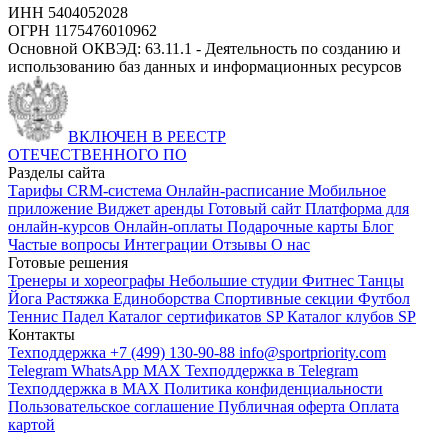
ИНН 5404052028
ОГРН 1175476010962
Основной ОКВЭД: 63.11.1 - Деятельность по созданию и
использованию баз данных и информационных ресурсов
ВКЛЮЧЕН В РЕЕСТР
ОТЕЧЕСТВЕННОГО ПО
Разделы сайта
Тарифы
CRM-система
Онлайн-расписание
Мобильное
приложение
Виджет аренды
Готовый сайт
Платформа для
онлайн-курсов
Онлайн-оплаты
Подарочные карты
Блог
Частые вопросы
Интеграции
Отзывы
О нас
Готовые решения
Тренеры и хореографы
Небольшие студии
Фитнес
Танцы
Йога
Растяжка
Единоборства
Спортивные секции
Футбол
Теннис
Падел
Каталог сертификатов SP
Каталог клубов SP
Контакты
Техподдержка +7 (499) 130-90-88
info@sportpriority.com
Telegram
WhatsApp
MAX
Техподдержка в Telegram
Техподдержка в MAX
Политика конфиденциальности
Пользовательское соглашение
Публичная оферта
Оплата
картой