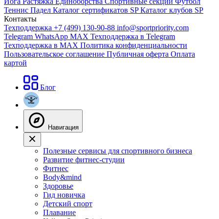
Йога
Растяжка
Единоборства
Спортивные секции
Футбол
Теннис
Падел
Каталог сертификатов SP
Каталог клубов SP
Контакты
Техподдержка +7 (499) 130-90-88
info@sportpriority.com
Telegram
WhatsApp
MAX
Техподдержка в Telegram
Техподдержка в MAX
Политика конфиденциальности
Пользовательское соглашение
Публичная оферта
Оплата
картой
Блог
Навигация
Полезные сервисы для спортивного бизнеса
Развитие фитнес-студии
Фитнес
Body&mind
Здоровье
Гид новичка
Детский спорт
Плавание