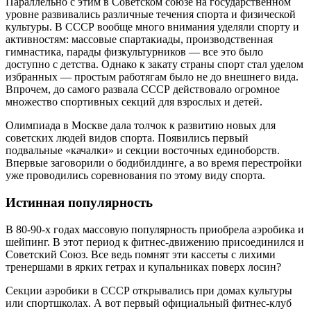
Параллельно с этим в Советском союзе на государственном
уровне развивались различные течения спорта и физической
культуры. В СССР вообще много внимания уделяли спорту и
активностям: массовые спартакиады, производственная
гимнастика, парады физкультурников — все это было
доступно с детства. Однако к закату страны спорт стал уделом
избранных — простым работягам было не до внешнего вида.
Впрочем, до самого развала СССР действовало огромное
множество спортивных секций для взрослых и детей.
Олимпиада в Москве дала толчок к развитию новых для
советских людей видов спорта. Появились первый
подвальные «качалки» и секции восточных единоборств.
Впервые заговорили о бодибилдинге, а во время перестройки
уже проводились соревнования по этому виду спорта.
Истинная популярность
В 80-90-х годах массовую популярность приобрела аэробика и
шейпинг. В этот период к фитнес-движению присоединился и
Советский Союз. Все ведь помнят эти кассеты с лихими
тренершами в ярких гетрах и купальниках поверх лосин?
Секции аэробики в СССР открывались при домах культуры
или спортшколах. А вот первый официальный фитнес-клуб