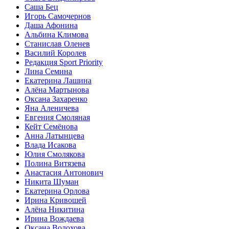
Саша Бец
Игорь Самочернов
Даша Афонина
Альбина Климова
Станислав Оленев
Василий Королев
Редакция Sport Priority
Лина Семина
Екатерина Лашина
Алёна Мартынова
Оксана Захаренко
Яна Аленичева
Евгения Смоляная
Кейт Семёнова
Анна Латынцева
Влада Исакова
Юлия Смолякова
Полина Витязева
Анастасия Антонович
Никита Шуман
Екатерина Орлова
Ирина Кривошей
Алёна Никитина
Ирина Вождаева
Оксана Волохова