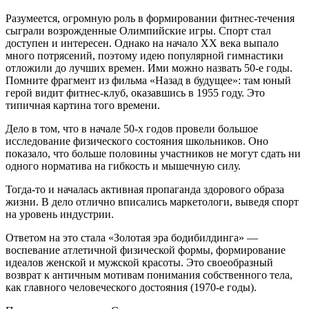
Разумеется, огромную роль в формировании фитнес-течения
сыграли возрожденные Олимпийские игры. Спорт стал
доступен и интересен. Однако на начало XX века выпало
много потрясений, поэтому идею популярной гимнастики
отложили до лучших времен. Ими можно назвать 50-е годы.
Помните фрагмент из фильма «Назад в будущее»: там юный
герой видит фитнес-клуб, оказавшись в 1955 году. Это
типичная картина того времени.
Дело в том, что в начале 50-х годов провели большое
исследование физического состояния школьников. Оно
показало, что больше половины участников не могут сдать ни
одного норматива на гибкость и мышечную силу.
Тогда-то и началась активная пропаганда здорового образа
жизни. В дело отлично вписались маркетологи, выведя спорт
на уровень индустрии.
Ответом на это стала «Золотая эра бодибилдинга» —
воспевание атлетичной физической формы, формирование
идеалов женской и мужской красоты. Это своеобразный
возврат к античным мотивам понимания собственного тела,
как главного человеческого достояния (1970-е годы).