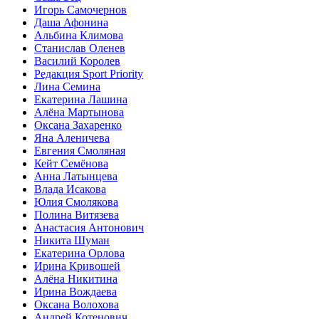
Игорь Самочернов
Даша Афонина
Альбина Климова
Станислав Оленев
Василий Королев
Редакция Sport Priority
Лина Семина
Екатерина Лашина
Алёна Мартынова
Оксана Захаренко
Яна Аленичева
Евгения Смоляная
Кейт Семёнова
Анна Латынцева
Влада Исакова
Юлия Смолякова
Полина Витязева
Анастасия Антонович
Никита Шуман
Екатерина Орлова
Ирина Кривошей
Алёна Никитина
Ирина Вождаева
Оксана Волохова
Андрей Котенович