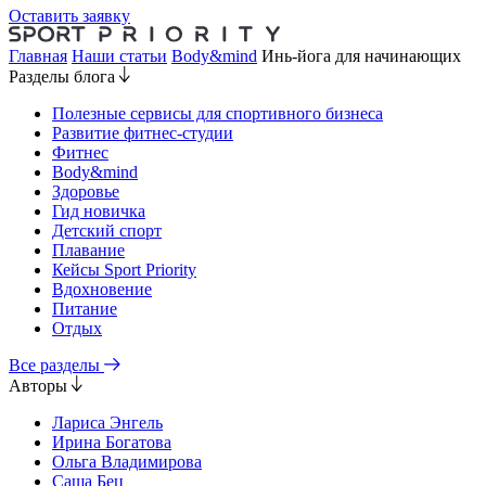
Оставить заявку
Главная
Наши статьи
Body&mind
Инь-йога для начинающих
Разделы блога
Полезные сервисы для спортивного бизнеса
Развитие фитнес-студии
Фитнес
Body&mind
Здоровье
Гид новичка
Детский спорт
Плавание
Кейсы Sport Priority
Вдохновение
Питание
Отдых
Все разделы
Авторы
Лариса Энгель
Ирина Богатова
Ольга Владимирова
Саша Бец