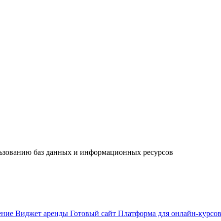
льзованию баз данных и информационных ресурсов
ение
Виджет аренды
Готовый сайт
Платформа для онлайн-курсо