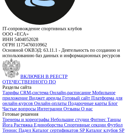
IT-сопровождение спортивных клубов
ООО «ЕСА»
ИНН 5404052028
ОГРН 1175476010962
Основной ОКВЭД: 63.11.1 - Деятельность по созданию и
использованию баз данных и информационных ресурсов
ВКЛЮЧЕН В РЕЕСТР
ОТЕЧЕСТВЕННОГО ПО
Разделы сайта
Тарифы
CRM-система
Онлайн-расписание
Мобильное
приложение
Виджет аренды
Готовый сайт
Платформа для
онлайн-курсов
Онлайн-оплаты
Подарочные карты
Блог
Частые вопросы
Интеграции
Отзывы
О нас
Готовые решения
Тренеры и хореографы
Небольшие студии
Фитнес
Танцы
Йога
Растяжка
Единоборства
Спортивные секции
Футбол
Теннис
Падел
Каталог сертификатов SP
Каталог клубов SP