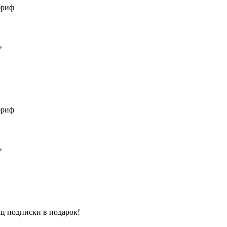
 бриф
»
 бриф
»
ц подписки в подарок!