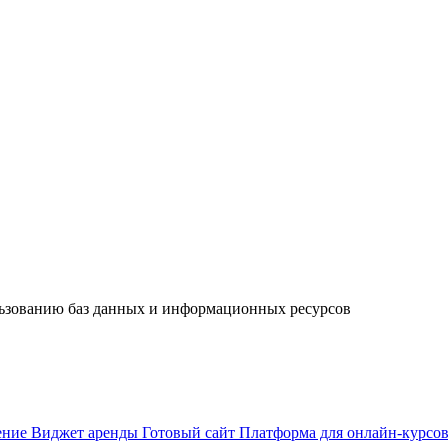
льзованию баз данных и информационных ресурсов
ение
Виджет аренды
Готовый сайт
Платформа для онлайн-курсо