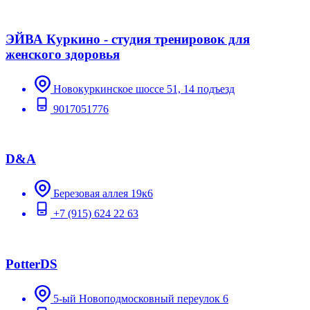
ЭЙВА Куркино - студия тренировок для
женского здоровья
Новокуркинское шоссе 51, 14 подъезд
9017051776
D&A
Березовая аллея 19к6
+7 (915) 624 22 63
PotterDS
5-ый Новоподмосковный переулок 6