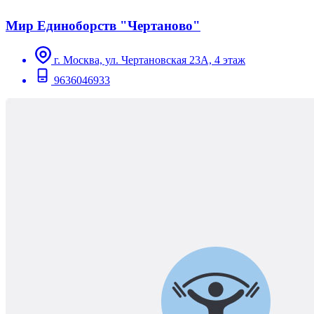
Мир Единоборств "Чертаново"
г. Москва, ул. Чертановская 23А, 4 этаж
9636046933