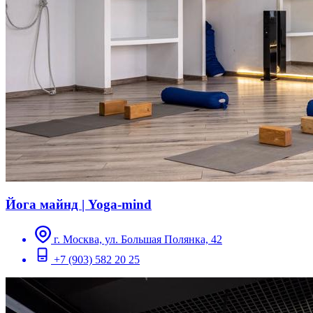
Йога майнд | Yoga-mind
г. Москва, ул. Большая Полянка, 42
+7 (903) 582 20 25