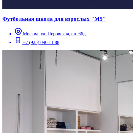
Футбольная школа для взрослых "М5"
Москва, ул. Перовская, вл. 66д.
+7 (925) 096 11 88