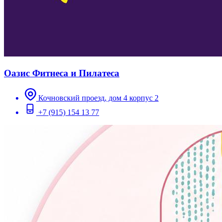
Оазис Фитнеса и Пилатеса
Кочновский проезд, дом 4 корпус 2
+7 (915) 154 13 77