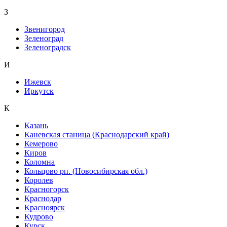
З
Звенигород
Зеленоград
Зеленоградск
И
Ижевск
Иркутск
К
Казань
Каневская станица (Краснодарский край)
Кемерово
Киров
Коломна
Кольцово рп. (Новосибирская обл.)
Королев
Красногорск
Краснодар
Красноярск
Кудрово
Курск