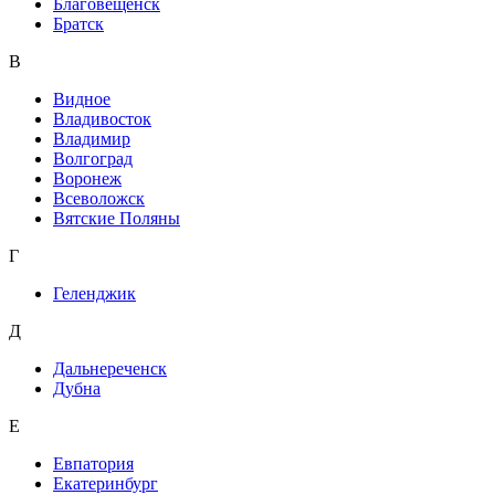
Благовещенск
Братск
В
Видное
Владивосток
Владимир
Волгоград
Воронеж
Всеволожск
Вятские Поляны
Г
Геленджик
Д
Дальнереченск
Дубна
Е
Евпатория
Екатеринбург