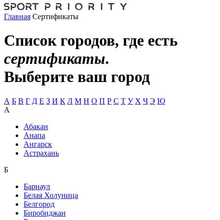
Главная
Сертификаты
Список городов, где есть
сертификаты
.
Выберите ваш город
А
Б
В
Г
Д
Е
З
И
К
Л
М
Н
О
П
Р
С
Т
У
Х
Ч
Э
Ю
А
Абакан
Анапа
Ангарск
Астрахань
Б
Барнаул
Белая Холуница
Белгород
Биробиджан