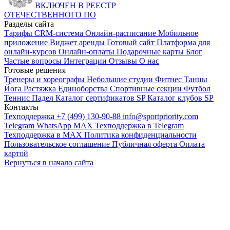
ВКЛЮЧЕН В РЕЕСТР
ОТЕЧЕСТВЕННОГО ПО
Разделы сайта
Тарифы
CRM-система
Онлайн-расписание
Мобильное
приложение
Виджет аренды
Готовый сайт
Платформа для
онлайн-курсов
Онлайн-оплаты
Подарочные карты
Блог
Частые вопросы
Интеграции
Отзывы
О нас
Готовые решения
Тренеры и хореографы
Небольшие студии
Фитнес
Танцы
Йога
Растяжка
Единоборства
Спортивные секции
Футбол
Теннис
Падел
Каталог сертификатов SP
Каталог клубов SP
Контакты
Техподдержка +7 (499) 130-90-88
info@sportpriority.com
Telegram
WhatsApp
MAX
Техподдержка в Telegram
Техподдержка в MAX
Политика конфиденциальности
Пользовательское соглашение
Публичная оферта
Оплата
картой
Вернуться в начало сайта