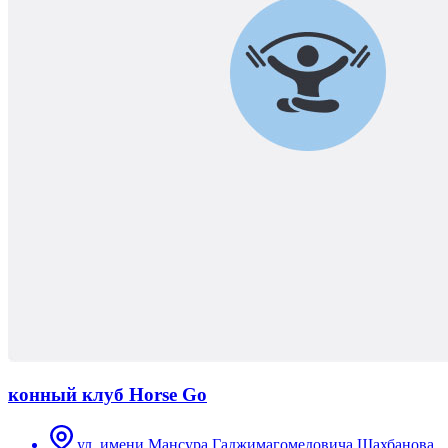
конный клуб Horse Go
ул. имени Мансура Гаджимагомедовича Шахбанова,