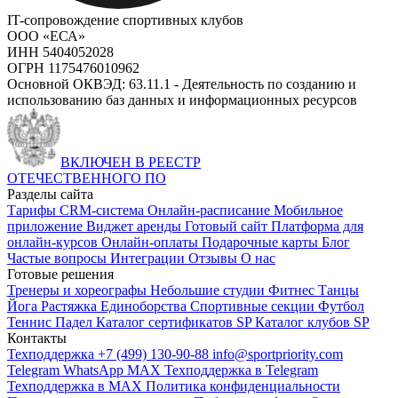
IT-сопровождение спортивных клубов
ООО «ЕСА»
ИНН 5404052028
ОГРН 1175476010962
Основной ОКВЭД: 63.11.1 - Деятельность по созданию и
использованию баз данных и информационных ресурсов
ВКЛЮЧЕН В РЕЕСТР
ОТЕЧЕСТВЕННОГО ПО
Разделы сайта
Тарифы
CRM-система
Онлайн-расписание
Мобильное
приложение
Виджет аренды
Готовый сайт
Платформа для
онлайн-курсов
Онлайн-оплаты
Подарочные карты
Блог
Частые вопросы
Интеграции
Отзывы
О нас
Готовые решения
Тренеры и хореографы
Небольшие студии
Фитнес
Танцы
Йога
Растяжка
Единоборства
Спортивные секции
Футбол
Теннис
Падел
Каталог сертификатов SP
Каталог клубов SP
Контакты
Техподдержка +7 (499) 130-90-88
info@sportpriority.com
Telegram
WhatsApp
MAX
Техподдержка в Telegram
Техподдержка в MAX
Политика конфиденциальности