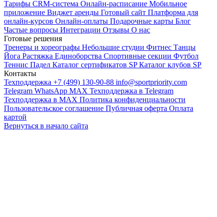
Тарифы
CRM-система
Онлайн-расписание
Мобильное
приложение
Виджет аренды
Готовый сайт
Платформа для
онлайн-курсов
Онлайн-оплаты
Подарочные карты
Блог
Частые вопросы
Интеграции
Отзывы
О нас
Готовые решения
Тренеры и хореографы
Небольшие студии
Фитнес
Танцы
Йога
Растяжка
Единоборства
Спортивные секции
Футбол
Теннис
Падел
Каталог сертификатов SP
Каталог клубов SP
Контакты
Техподдержка +7 (499) 130-90-88
info@sportpriority.com
Telegram
WhatsApp
MAX
Техподдержка в Telegram
Техподдержка в MAX
Политика конфиденциальности
Пользовательское соглашение
Публичная оферта
Оплата
картой
Вернуться в начало сайта