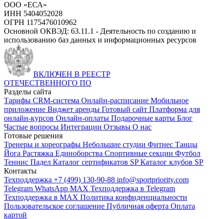
ООО «ЕСА»
ИНН 5404052028
ОГРН 1175476010962
Основной ОКВЭД: 63.11.1 - Деятельность по созданию и
использованию баз данных и информационных ресурсов
ВКЛЮЧЕН В РЕЕСТР
ОТЕЧЕСТВЕННОГО ПО
Разделы сайта
Тарифы
CRM-система
Онлайн-расписание
Мобильное
приложение
Виджет аренды
Готовый сайт
Платформа для
онлайн-курсов
Онлайн-оплаты
Подарочные карты
Блог
Частые вопросы
Интеграции
Отзывы
О нас
Готовые решения
Тренеры и хореографы
Небольшие студии
Фитнес
Танцы
Йога
Растяжка
Единоборства
Спортивные секции
Футбол
Теннис
Падел
Каталог сертификатов SP
Каталог клубов SP
Контакты
Техподдержка +7 (499) 130-90-88
info@sportpriority.com
Telegram
WhatsApp
MAX
Техподдержка в Telegram
Техподдержка в MAX
Политика конфиденциальности
Пользовательское соглашение
Публичная оферта
Оплата
картой