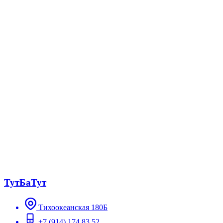
ТутБаТут
Тихоокеанская 180Б
+7 (914) 174 83 52