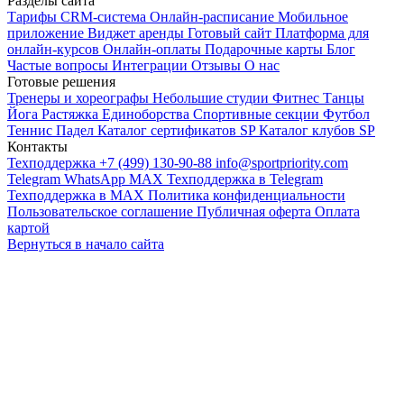
Разделы сайта
Тарифы
CRM-система
Онлайн-расписание
Мобильное
приложение
Виджет аренды
Готовый сайт
Платформа для
онлайн-курсов
Онлайн-оплаты
Подарочные карты
Блог
Частые вопросы
Интеграции
Отзывы
О нас
Готовые решения
Тренеры и хореографы
Небольшие студии
Фитнес
Танцы
Йога
Растяжка
Единоборства
Спортивные секции
Футбол
Теннис
Падел
Каталог сертификатов SP
Каталог клубов SP
Контакты
Техподдержка +7 (499) 130-90-88
info@sportpriority.com
Telegram
WhatsApp
MAX
Техподдержка в Telegram
Техподдержка в MAX
Политика конфиденциальности
Пользовательское соглашение
Публичная оферта
Оплата
картой
Вернуться в начало сайта