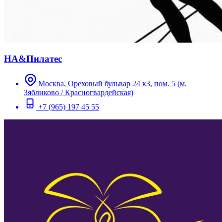
НА&Пилатес
Москва, Ореховый бульвар 24 к3, пом. 5 (м.
Зябликово / Красногвардейская)
+7 (965) 197 45 55