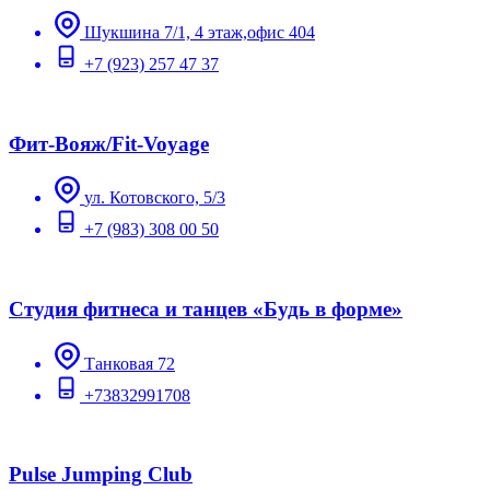
Шукшина 7/1, 4 этаж,офис 404
+7 (923) 257 47 37
Фит-Вояж/Fit-Voyage
ул. Котовского, 5/3
+7 (983) 308 00 50
Студия фитнеса и танцев «Будь в форме»
Танковая 72
+73832991708
Pulse Jumping Club