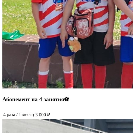
Абонемент на 4 занятия⚽️
4 раза
/
1 месяц
3 000 ₽