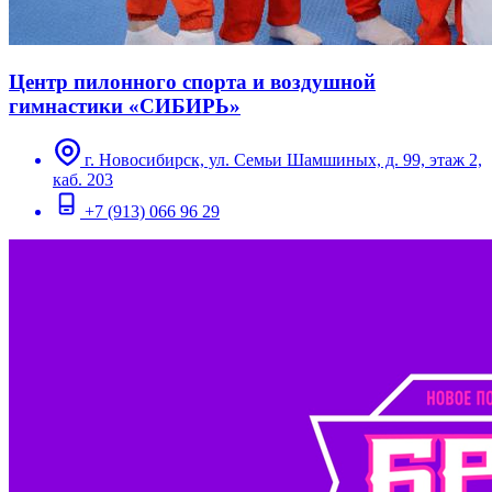
Центр пилонного спорта и воздушной
гимнастики «СИБИРЬ»
г. Новосибирск, ул. Семьи Шамшиных, д. 99, этаж 2,
каб. 203
+7 (913) 066 96 29