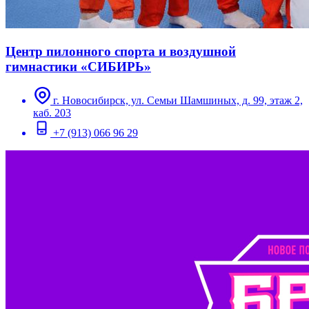
Центр пилонного спорта и воздушной
гимнастики «СИБИРЬ»
г. Новосибирск, ул. Семьи Шамшиных, д. 99, этаж 2,
каб. 203
+7 (913) 066 96 29