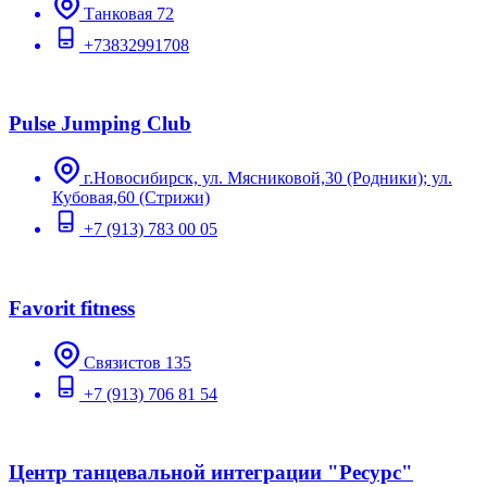
Танковая 72
+73832991708
Pulse Jumping Club
г.Новосибирск, ул. Мясниковой,30 (Родники); ул.
Кубовая,60 (Стрижи)
+7 (913) 783 00 05
Favorit fitness
Связистов 135
+7 (913) 706 81 54
Центр танцевальной интеграции "Ресурс"