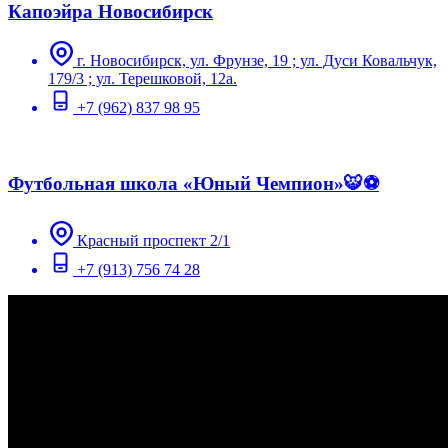
Капоэйра Новосибирск
г. Новосибирск, ул. Фрунзе, 19 ; ул. Дуси Ковальчук,
179/3 ; ул. Терешковой, 12а.
+7 (962) 837 98 95
Футбольная школа «Юный Чемпион»🐯⚽️
Красный проспект 2/1
+7 (913) 756 74 28