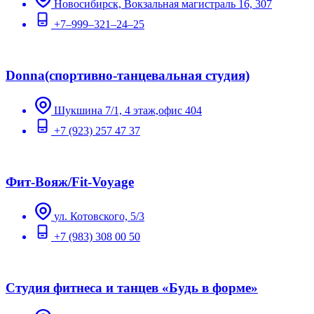
Новосибирск, Вокзальная магистраль 16, 307
+7‒999‒321‒24‒25
Donna(спортивно-танцевальная студия)
Шукшина 7/1, 4 этаж,офис 404
+7 (923) 257 47 37
Фит-Вояж/Fit-Voyage
ул. Котовского, 5/3
+7 (983) 308 00 50
Студия фитнеса и танцев «Будь в форме»