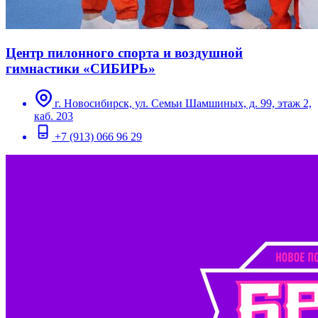
Центр пилонного спорта и воздушной
гимнастики «СИБИРЬ»
г. Новосибирск, ул. Семьи Шамшиных, д. 99, этаж 2,
каб. 203
+7 (913) 066 96 29